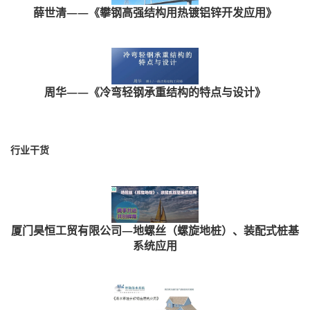
薛世清——《攀钢高强结构用热镀铝锌开发应用》
周华——《冷弯轻钢承重结构的特点与设计》
行业干货
厦门昊恒工贸有限公司—地螺丝（螺旋地桩）、装配式桩基
系统应用